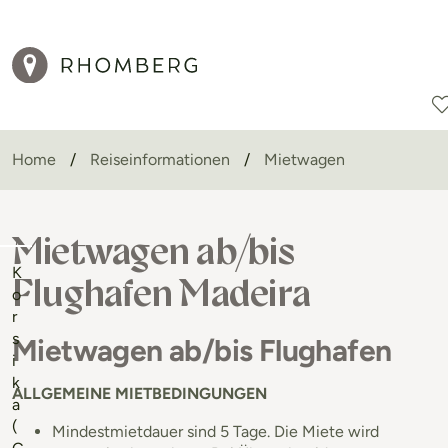
Home
Reiseinformationen
Mietwagen
Reiseziele
Reisearten
Aktionen
Mietwagen ab/bis
K
Flughafen Madeira
o
r
s
Mietwagen ab/bis Flughafen
i
k
ALLGEMEINE MIETBEDINGUNGEN
a
(
Mindestmietdauer sind 5 Tage. Die Miete wird