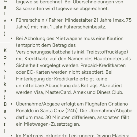
C
tageweise berechnet. Bei Überschneidungen von
a
Saisonzeiten wird tageweise abgerechnet.
l
Führerschein / Fahrer: Mindestalter 21 Jahre (max. 75
v
Jahre) mit min. 1 Jahr Führerscheinbesitz.
i
)
Bei Abholung des Mietwagens muss eine Kaution
(entspricht dem Betrag des
K
Versicherungsselbstbehalts inkl. Treibstoffrücklage)
o
mit Kreditkarte auf den Namen des Hauptmieters als
r
Sicherheit vorgelegt werden. Prepaid-Kreditkarten
s
oder EC-Karten werden nicht akzeptiert. Bei
i
Hinterlegung der Kreditkarte erfolgt keine
k
unmittelbare Abbuchung des Betrags. Akzeptiert
a
werden Visa, MasterCard, Amex und Diners Club.
(
Übernahme/Abgabe erfolgt am Flughafen Cristiano
B
Ronaldo in Santa Cruz (24h). Die Übernahme/Abgabe
a
darf um max. 30 Minuten differieren, ansonsten fällt
s
ein Mietwagen-Zusatztag an.
t
i
Im Mietpreis inkludierte Leistungen: Driving Madeira