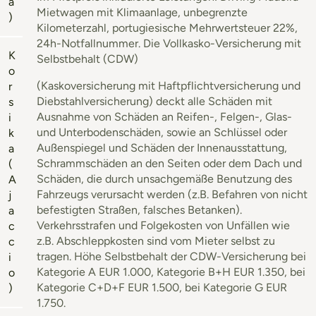
a
Mietwagen mit Klimaanlage, unbegrenzte
)
Kilometerzahl, portugiesische Mehrwertsteuer 22%,
24h-Notfallnummer. Die Vollkasko-Versicherung mit
K
Selbstbehalt (CDW)
o
(Kaskoversicherung mit Haftpflichtversicherung und
r
Diebstahlversicherung) deckt alle Schäden mit
s
Ausnahme von Schäden an Reifen-, Felgen-, Glas-
i
und Unterbodenschäden, sowie an Schlüssel oder
k
Außenspiegel und Schäden der Innenausstattung,
a
Schrammschäden an den Seiten oder dem Dach und
(
Schäden, die durch unsachgemäße Benutzung des
A
Fahrzeugs verursacht werden (z.B. Befahren von nicht
j
befestigten Straßen, falsches Betanken).
a
Verkehrsstrafen und Folgekosten von Unfällen wie
c
z.B. Abschleppkosten sind vom Mieter selbst zu
c
tragen. Höhe Selbstbehalt der CDW-Versicherung bei
i
Kategorie A EUR 1.000, Kategorie B+H EUR 1.350, bei
o
Kategorie C+D+F EUR 1.500, bei Kategorie G EUR
)
1.750.