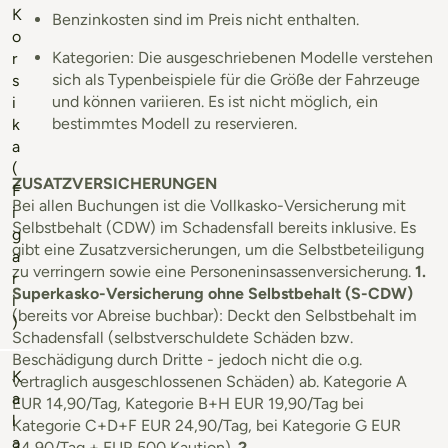
K
Benzinkosten sind im Preis nicht enthalten.
o
Kategorien: Die ausgeschriebenen Modelle verstehen
r
sich als Typenbeispiele für die Größe der Fahrzeuge
s
und können variieren. Es ist nicht möglich, ein
i
bestimmtes Modell zu reservieren.
k
a
(
ZUSATZVERSICHERUNGEN
F
Bei allen Buchungen ist die Vollkasko-Versicherung mit
i
Selbstbehalt (CDW) im Schadensfall bereits inklusive. Es
g
gibt eine Zusatzversicherungen, um die Selbstbeteiligung
a
zu verringern sowie eine Personeninsassenversicherung.
1.
r
Superkasko-Versicherung ohne Selbstbehalt (S-CDW)
i
(bereits vor Abreise buchbar): Deckt den Selbstbehalt im
)
Schadensfall (selbstverschuldete Schäden bzw.
Beschädigung durch Dritte - jedoch nicht die o.g.
K
vertraglich ausgeschlossenen Schäden) ab. Kategorie A
a
EUR 14,90/Tag, Kategorie B+H EUR 19,90/Tag bei
l
Kategorie C+D+F EUR 24,90/Tag, bei Kategorie G EUR
a
34,90/Tag + EUR 500 Kaution).
2.