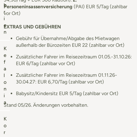
b
Personeninsassenversicherung
(PAI) EUR 5/Tag (zahlbar
r
vor Ort)
i
e
EXTRAS UND GEBÜHREN
n
Gebühr für Übernahme/Abgabe des Mietwagen
außerhalb der Bürozeiten EUR 22 (zahlbar vor Ort)
K
e
Zusätzlicher Fahrer im Reisezeitraum 01.05.-31.10.26:
f
EUR 6/Tag (zahlbar vor Ort)
a
Zusätzlicher Fahrer im Reisezeitraum 01.11.26-
l
30.04.27: EUR 6,70/Tag (zahlbar vor Ort)
o
n
Babysitz/Kindersitz EUR 5/Tag (zahlbar vor Ort)
i
a
Stand 05/26. Änderungen vorbehalten.
K
o
r