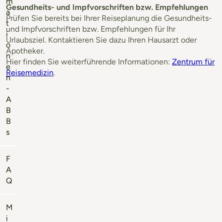
m
Gesundheits- und Impfvorschriften bzw. Empfehlungen
a
Prüfen Sie bereits bei Ihrer Reiseplanung die Gesundheits-
t
und Impfvorschriften bzw. Empfehlungen für Ihr
i
Urlaubsziel. Kontaktieren Sie dazu Ihren Hausarzt oder
o
Apotheker.
n
Hier finden Sie weiterführende Informationen:
Zentrum für
e
Reisemedizin
.
n
-
A
B
B
s
F
A
Q
M
i