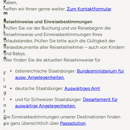
o
haben,
r
helfen wir Ihnen gerne weiter.
Zum Kontaktformular
.
m
a
Reisehinweise und Einreisebestimmungen
t
Prüfen Sie vor der Buchung und vor Reisebeginn die
i
Reisehinweise und Einreisebestimmungen Ihres
o
Urlaubslandes. Prüfen Sie bitte auch die Gültigkeit der
n
Reisedokumente aller Reiseteilnehmer – auch von Kindern
e
und Babys.
n
Hier finden Sie die aktuellen Reisehinweise für
österreichische Staatsbürger:
Bundesministerium für
F
ausw. Angelegenheiten
,
l
u
deutsche Staatsbürger:
Auswärtiges Amt
g
i
und für Schweizer Staatsbürger:
Departement für
n
auswärtige Angelegenheiten.
f
Die Einreisebestimmungen unserer Destinationen finden
o
sie ganz übersichtlich über
Passsolution
.
r