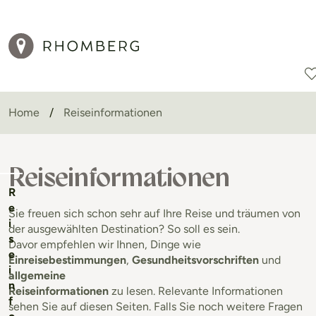
Home
Reiseinformationen
Reiseziele
Reisearten
Aktionen
Reiseinformationen
R
e
Sie freuen sich schon sehr auf Ihre Reise und träumen von
i
der ausgewählten Destination? So soll es sein.
s
Davor empfehlen wir Ihnen, Dinge wie
e
Einreisebestimmungen
,
Gesundheitsvorschriften
und
i
allgemeine
n
Reiseinformationen
zu lesen. Relevante Informationen
f
sehen Sie auf diesen Seiten. Falls Sie noch weitere Fragen