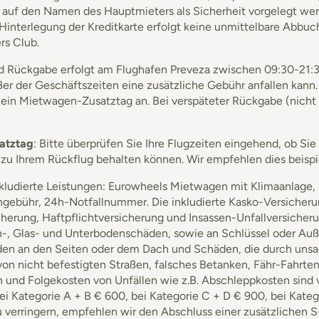
e auf den Namen des Hauptmieters als Sicherheit vorgelegt we
i Hinterlegung der Kreditkarte erfolgt keine unmittelbare Abbu
rs Club.
Rückgabe erfolgt am Flughafen Preveza zwischen 09:30-21:30 U
r der Geschäftszeiten eine zusätzliche Gebühr anfallen kann.
t ein Mietwagen-Zusatztag an. Bei verspäteter Rückgabe (nicht 
atztag
: Bitte überprüfen Sie Ihre Flugzeiten eingehend, ob S
zu Ihrem Rückflug behalten können. Wir empfehlen dies beispi
nkludierte Leistungen: Eurowheels Mietwagen mit Klimaanlage,
gebühr, 24h-Notfallnummer. Die inkludierte Kasko-Versicheru
cherung, Haftpflichtversicherung und Insassen-Unfallversich
n-, Glas- und Unterbodenschäden, sowie an Schlüssel oder Au
n an den Seiten oder dem Dach und Schäden, die durch uns
 von nicht befestigten Straßen, falsches Betanken, Fähr-Fahrt
n und Folgekosten von Unfällen wie z.B. Abschleppkosten sind
ei Kategorie A + B € 600, bei Kategorie C + D € 900, bei Kateg
u verringern, empfehlen wir den Abschluss einer zusätzlichen 