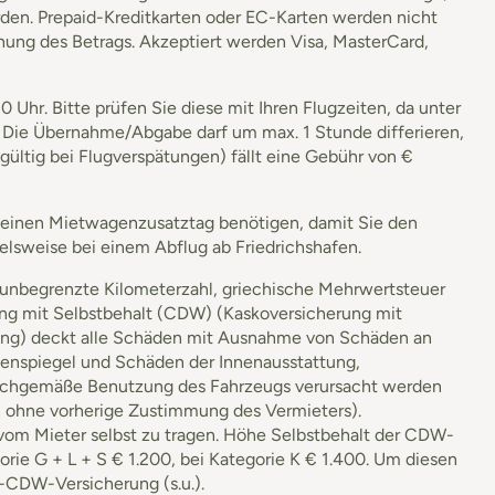
rden. Prepaid-Kreditkarten oder EC-Karten werden nicht
chung des Betrags. Akzeptiert werden Visa, MasterCard,
hr. Bitte prüfen Sie diese mit Ihren Flugzeiten, da unter
 Die Übernahme/Abgabe darf um max. 1 Stunde differieren,
gültig bei Flugverspätungen) fällt eine Gebühr von €
ie einen Mietwagenzusatztag benötigen, damit Sie den
elsweise bei einem Abflug ab Friedrichshafen.
 unbegrenzte Kilometerzahl, griechische Mehrwertsteuer
ng mit Selbstbehalt (CDW) (Kaskoversicherung mit
erung) deckt alle Schäden mit Ausnahme von Schäden an
ßenspiegel und Schäden der Innenausstattung,
achgemäße Benutzung des Fahrzeugs verursacht werden
en ohne vorherige Zustimmung des Vermieters).
 vom Mieter selbst zu tragen. Höhe Selbstbehalt der CDW-
orie G + L + S € 1.200, bei Kategorie K € 1.400. Um diesen
S-CDW-Versicherung (s.u.).