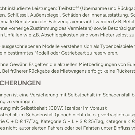
icht inkludierte Leistungen: Treibstoff (Übernahme und Rückga
en, Schlüssel, Außenspiegel, Schäden der Innenausstattung,
mäße Benutzung des Fahrzeugs verursacht werden (z.B. Befahr
hne vorherige Zustimmung des Vermieters) sowie Beschädigung
n Unfällen wie z.B. Abschleppkosten sind vom Mieter selbst zu
e ausgeschriebenen Modelle verstehen sich als Typenbeispiele f
 ein bestimmtes Modell oder Getriebeart zu reservieren.
hne Gewähr. Es gelten die aktuellen Mietbedingungen von Eu
. Bei früherer Rückgabe des Mietwagens erfolgt keine Rückerst
ICHERUNGEN
ngen ist eine Versicherung mit Selbstbehalt im Schadensfall be
ng zu verringern.
rung mit Selbstbehalt (CDW) (zahlbar im Voraus):
stbehalt im Schadensfall (jedoch nicht die o.g. vertraglich au
ie C + D € 17/Tag, Kategorie G + L + S € 25/Tag, Kategorie K €
es nicht-autorisierten Fahrers oder bei Fahrten unter Einfluss 