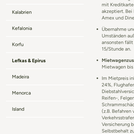
mit Kreditkart
akzeptiert. Be
Kalabrien
Amex und Dine
Kefalonia
Übernahme und 
Umständen auße
ansonsten fäll
Korfu
15/Stunde an.
Mietwagenzus
Lefkas & Epirus
Mietwagen bis 
Madeira
Im Mietpreis i
24%, Flughafen
Diebstahlversi
Menorca
Reifen-, Felge
Schrammschäde
Island
(z.B. Befahren
Verkehrsstrafe
Versicherung b
Selbstbehalt z