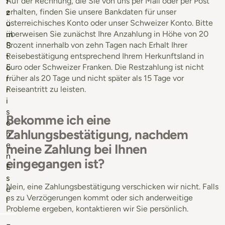
Auf der Rechnung, die Sie von uns per Mail oder per Post
f
erhalten, finden Sie unsere Bankdaten für unser
z
österreichisches Konto oder unser Schweizer Konto. Bitte
u
überweisen Sie zunächst Ihre Anzahlung in Höhe von 20
m
Prozent innerhalb von zehn Tagen nach Erhalt Ihrer
S
Reisebestätigung entsprechend Ihrem Herkunftsland in
t
Euro oder Schweizer Franken. Die Restzahlung ist nicht
ö
früher als 20 Tage und nicht später als 15 Tage vor
r
Reiseantritt zu leisten.
r
i
s
Bekomme ich eine
c
Zahlungsbestätigung, nachdem
h
e
meine Zahlung bei Ihnen
n
eingegangen ist?
E
s
Nein, eine Zahlungsbestätigung verschicken wir nicht. Falls
e
es zu Verzögerungen kommt oder sich anderweitige
l
Probleme ergeben, kontaktieren wir Sie persönlich.