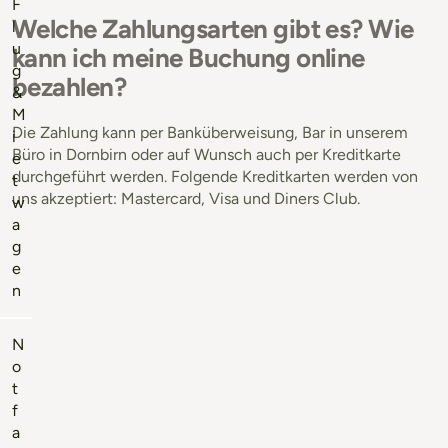
F
Welche Zahlungsarten gibt es? Wie
l
u
kann ich meine Buchung online
g
bezahlen?
&
M
Die Zahlung kann per Banküberweisung, Bar in unserem
i
Büro in Dornbirn oder auf Wunsch auch per Kreditkarte
e
durchgeführt werden. Folgende Kreditkarten werden von
t
uns akzeptiert: Mastercard, Visa und Diners Club.
w
a
g
e
n
N
o
t
f
a