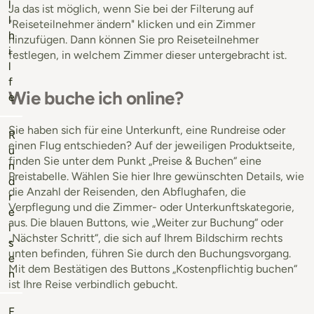
l
Ja das ist möglich, wenn Sie bei der Filterung auf
l
"Reiseteilnehmer ändern" klicken und ein Zimmer
h
hinzufügen. Dann können Sie pro Reiseteilnehmer
i
festlegen, in welchem Zimmer dieser untergebracht ist.
l
f
Wie buche ich online?
e
Sie haben sich für eine Unterkunft, eine Rundreise oder
R
einen Flug entschieden? Auf der jeweiligen Produktseite,
u
finden Sie unter dem Punkt „Preise & Buchen“ eine
n
Preistabelle. Wählen Sie hier Ihre gewünschten Details, wie
d
die Anzahl der Reisenden, den Abflughafen, die
r
Verpflegung und die Zimmer- oder Unterkunftskategorie,
e
aus. Die blauen Buttons, wie „Weiter zur Buchung“ oder
i
„Nächster Schritt“, die sich auf Ihrem Bildschirm rechts
s
unten befinden, führen Sie durch den Buchungsvorgang.
e
Mit dem Bestätigen des Buttons „Kostenpflichtig buchen“
n
ist Ihre Reise verbindlich gebucht.
F