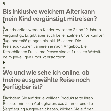
g
Bis inklusive welchem Alter kann
Z
mein Kind vergünstigt mitreisen?
a
h
Grundsätzlich werden Kinder zwischen 2 und 12 Jahren
l
vergünstigt. Es gibt aber auch bei einzelnen Unterkünften
u
Jugendermäßigungen bis inkl. 15 Jahren. Die
n
Preisreduktionen variieren je nach Angebot. Die
g
tatsächlichen Preise pro Person sind auf unserer Website
beim jeweiligen Produkt ersichtlich.
F
e
Wo und wie sehe ich online, ob
r
meine ausgewählte Reise noch
i
e
verfügbar ist?
n
d
Nachdem Sie auf der jeweiligen Produktseite Ihren
o
Reisetermin, den Abflughafen, das Zimmer und die
r
Verpflegung ausgewählt haben, klicken Sie auf den