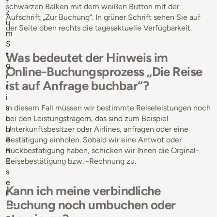
f
schwarzen Balken mit dem weißen Button mit der
z
Aufschrift „Zur Buchung“.
In grüner Schrift sehen Sie auf
u
der Seite oben rechts die tagesaktuelle Verfügbarkeit.
m
S
Was bedeutet der Hinweis im
t
ö
Online-Buchungsprozess „Die Reise
r
ist auf Anfrage buchbar“?
r
i
In diesem Fall müssen wir bestimmte Reiseleistungen noch
s
bei den Leistungsträgern, das sind zum Beispiel
c
Unterkunftsbesitzer oder Airlines, anfragen oder eine
h
Bestätigung einholen. Sobald wir eine Antwot oder
e
Rückbestätigung haben, schicken wir Ihnen die Orginal-
n
Reisebestätigung bzw. -Rechnung zu.
E
s
e
Kann ich meine verbindliche
l
Buchung noch umbuchen oder