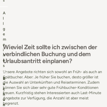
s
A
l
l
g
e
m
e
Wieviel Zeit sollte ich zwischen der
i
verbindlichen Buchung und dem
n
Urlaubsantritt einplanen?
e
s
Unsere Angebote richten sich sowohl an Früh- als auch an
Spätbucher. Aber: Je früher Sie buchen, desto größer ist
B
die Auswahl an Unterkünften und Reiseterminen. Zudem
u
können Sie sich über sehr gute Frühbucher-Konditionen
c
freuen. Kurzfristig stehen Interessierten auch Last-Minute
h
Angebote zur Verfügung, die Anzahl ist aber meist
u
begrenzt.
n