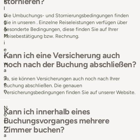
stornieren?
F
l
u
Die Umbuchungs- und Stornierungsbedingungen finden
g
Sie in unseren . Einzelne Reiseleistungen verfügen über
&
gesonderte Bedingungen, diese finden Sie auf Ihrer
M
Reisebestätigung bzw. Rechnung.
i
e
Kann ich eine Versicherung auch
t
noch nach der Buchung abschließen?
w
a
g
Ja, sie können Versicherungen auch noch nach Ihrer
e
Buchung abschließen. Die genauen
n
Versicherungsbedingungen finden Sie auf unserer Website.
N
Kann ich innerhalb eines
o
Buchungsvorganges mehrere
t
Zimmer buchen?
f
a