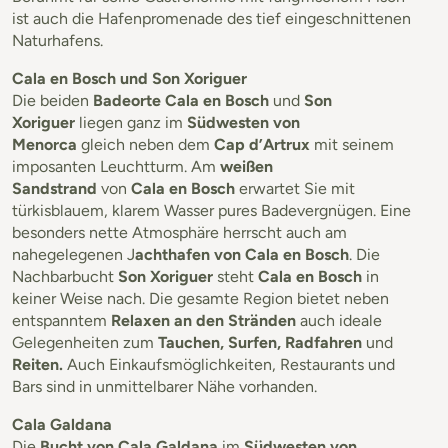
ist auch die Hafenpromenade des tief eingeschnittenen
Naturhafens.
Cala en Bosch und Son Xoriguer
Die beiden
Badeorte Cala en Bosch
und
Son
Xoriguer
liegen ganz im
Südwesten von
Menorca
gleich neben dem
Cap d’Artrux
mit seinem
imposanten Leuchtturm. Am
weißen
Sandstrand
von
Cala en Bosch
erwartet Sie mit
türkisblauem, klarem Wasser pures Badevergnügen. Eine
besonders nette Atmosphäre herrscht auch am
nahegelegenen J
achthafen von Cala en Bosch
. Die
Nachbarbucht
Son Xoriguer
steht
Cala en Bosch
in
keiner Weise nach. Die gesamte Region bietet neben
entspanntem
Relaxen an den Stränden
auch ideale
Gelegenheiten zum
Tauchen, Surfen, Radfahren
und
Reiten.
Auch Einkaufsmöglichkeiten, Restaurants und
Bars sind in unmittelbarer Nähe vorhanden.
Cala Galdana
Die
Bucht von Cala Galdana
im
Südwesten von