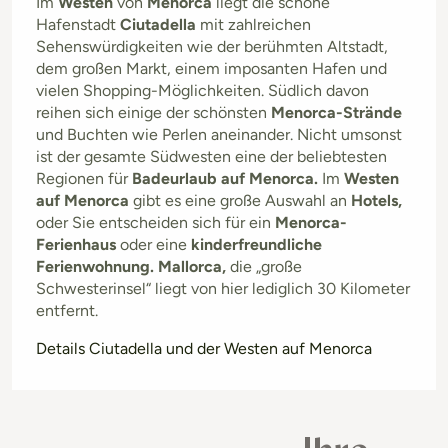
Im
Westen
von
Menorca
liegt die schöne
Hafenstadt
Ciutadella
mit zahlreichen
Sehenswürdigkeiten wie der berühmten Altstadt,
dem großen Markt, einem imposanten Hafen und
vielen Shopping-Möglichkeiten. Südlich davon
reihen sich einige der schönsten
Menorca-Strände
und Buchten wie Perlen aneinander. Nicht umsonst
ist der gesamte Südwesten eine der beliebtesten
Regionen für
Badeurlaub auf Menorca.
Im
Westen
auf Menorca
gibt es eine große Auswahl an
Hotels,
oder Sie entscheiden sich für ein
Menorca-
Ferienhaus
oder eine
kinderfreundliche
Ferienwohnung. Mallorca,
die „große
Schwesterinsel“ liegt von hier lediglich 30 Kilometer
entfernt.
Details Ciutadella und der Westen auf Menorca