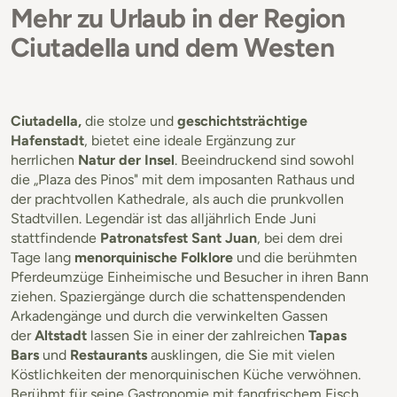
Mehr zu Urlaub in der Region
Ciutadella und dem Westen
Ciutadella,
die stolze und
geschichtsträchtige
Hafenstadt
, bietet eine ideale Ergänzung zur
herrlichen
Natur der Insel
. Beeindruckend sind sowohl
die „Plaza des Pinos" mit dem imposanten Rathaus und
der prachtvollen Kathedrale, als auch die prunkvollen
Stadtvillen. Legendär ist das alljährlich Ende Juni
stattfindende
Patronatsfest Sant Juan
, bei dem drei
Tage lang
menorquinische Folklore
und die berühmten
Pferdeumzüge Einheimische und Besucher in ihren Bann
ziehen. Spaziergänge durch die schattenspendenden
Arkadengänge und durch die verwinkelten Gassen
der
Altstadt
lassen Sie in einer der zahlreichen
Tapas
Bars
und
Restaurants
ausklingen, die Sie mit vielen
Köstlichkeiten der menorquinischen Küche verwöhnen.
Berühmt für seine Gastronomie mit fangfrischem Fisch