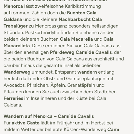
Menorca
lässt zweifelsohne Karibikstimmung
aufkommen. Zählen doch die
Buchten Cala
Galdana
und die kleinere
Nachbarbucht Cala
Trebalúger
zu Menorcas ganz besonders hellsandigen
Stränden. Postkartenidylle finden Sie ebenso an den
beiden kleineren Buchten
Cala Macarella
und
Cala
Macarelleta
. Diese erreichen Sie von Cala Galdana aus
über den ehemaligen
Pferdeweg Camí de Cavalls
, der
die beiden Buchten von Cala Galdana aus erschließt und
darüber hinaus die gesamte Insel als beliebter
Wanderweg
umrundet. Entspannt
wandern
entlang
herrlich duftender Obst- und Gemüseplantagen mit
Avocados, Pfirsichen, Äpfeln, Granatäpfeln und
Pflaumen können Sie auch zwischen dem Städtchen
Ferreries
im Inselinneren und der Küste bei Cala
Galdana.
Wandern auf Menorca – Camí de Cavalls
Für
aktive Gäste
lädt im Frühjahr und im Herbst bei
mildem Wetter der beliebte Küsten-Wanderweg
Camí