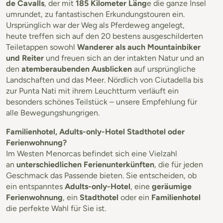
de Cavalls
, der mit
185 Kilometer Läng
e die ganze Insel
umrundet, zu fantastischen Erkundungstouren ein.
Ursprünglich war der Weg als Pferdeweg angelegt,
heute treffen sich auf den 20 bestens ausgeschilderten
Teiletappen sowohl
Wanderer als auch Mountainbiker
und Reiter
und freuen sich an der intakten Natur und an
den
atemberaubenden Ausblicken
auf ursprüngliche
Landschaften und das Meer. Nördlich von Ciutadella bis
zur Punta Nati mit ihrem Leuchtturm verläuft ein
besonders schönes Teilstück – unsere Empfehlung für
alle Bewegungshungrigen.
Familienhotel, Adults-only-Hotel Stadthotel oder
Ferienwohnung?
Im Westen Menorcas befindet sich eine Vielzahl
an
unterschiedlichen Ferienunterkünften
, die für jeden
Geschmack das Passende bieten. Sie entscheiden, ob
ein entspanntes
Adults-only-Hotel
, eine
geräumige
Ferienwohnung
, ein
Stadthotel
oder ein
Familienhotel
die perfekte Wahl für Sie ist.