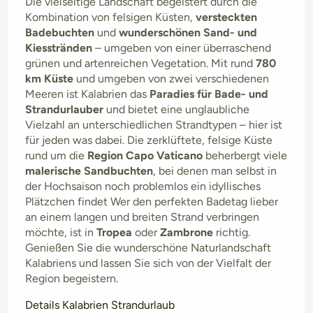
Die vielseitige Landschaft begeistert durch die
Kombination von felsigen Küsten,
versteckten
Badebuchten
und
wunderschönen Sand- und
Kiesstränden
– umgeben von einer überraschend
grünen und artenreichen Vegetation. Mit rund
780
km Küste
und umgeben von zwei verschiedenen
Meeren ist Kalabrien das
Paradies für Bade- und
Strandurlauber
und bietet eine unglaubliche
Vielzahl an unterschiedlichen Strandtypen – hier ist
für jeden was dabei. Die zerklüftete, felsige Küste
rund um die
Region Capo Vaticano
beherbergt viele
malerische Sandbuchten
, bei denen man selbst in
der Hochsaison noch problemlos ein idyllisches
Plätzchen findet Wer den perfekten Badetag lieber
an einem langen und breiten Strand verbringen
möchte, ist in
Tropea
oder
Zambrone
richtig.
Genießen Sie die wunderschöne Naturlandschaft
Kalabriens und lassen Sie sich von der Vielfalt der
Region begeistern.
Details Kalabrien Strandurlaub