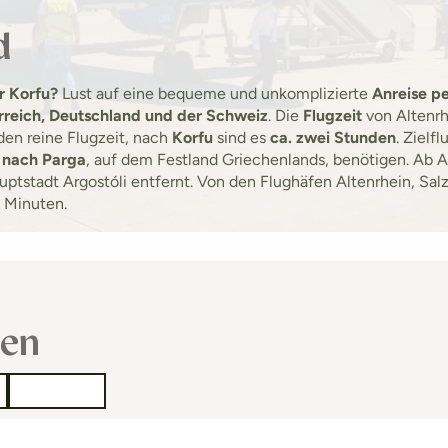
d
r Korfu?
Lust auf eine bequeme und unkomplizierte
Anreise p
rreich, Deutschland und der Schweiz
. Die
Flugzeit
von Altenr
den reine Flugzeit, nach
Korfu
sind es
ca. zwei Stunden
. Zielf
 nach Parga
, auf dem Festland Griechenlands, benötigen. Ab A
ptstadt Argostóli entfernt. Von den Flughäfen Altenrhein, Salz
5 Minuten.
sen