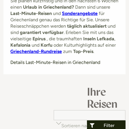
Sie planen kurzfristig und in den nächsten 6 Wochen
einen
Urlaub in Griechenland?
Dann sind unsere
Last-Minute-Reisen
und
Sonderangebote
für
Griechenland genau das Richtige für Sie. Unsere
Reiseschnäppchen werden
täglich aktualisiert
und
sind
garantiert verfügbar
. Erleben Sie mit uns das
vielseitige
Epirus
, die traumhaften
Inseln Lefkada
,
Kefalonia
und
Korfu
oder Kulturhighlights auf einer
Griechenland-Rundreise
zum
Top-Preis
.
Details Last-Minute-Reisen in Griechenland
Ihre
Reisen
Filter
Sortieren nach
Beliebtheit (auf