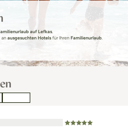
n
amilienurlaub auf Lefkas
.
l an
ausgesuchten Hotels
für Ihren
Familienurlaub
.
sen