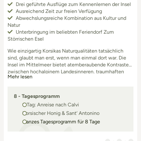
Drei geführte Ausflüge zum Kennenlernen der Insel
Ausreichend Zeit zur freien Verfügung
Abwechslungsreiche Kombination aus Kultur und
Natur
Unterbringung im beliebten Feriendorf Zum
Störrischen Esel
Wie einzigartig Korsikas Naturqualitäten tatsächlich
sind, glaubt man erst, wenn man einmal dort war. Die
Insel im Mittelmeer bietet atemberaubende Kontraste
zwischen hochalpinem Landesinneren, traumhaften
Mehr lesen
Stränden und anmutender Küstenlandschaft. Erleben
Sie Korsika auf dieser eindrücklichen Reise von seiner
schönsten Seite.
8 - Tagesprogramm
1. Tag: Anreise nach Calvi
Korsischer Honig & Sant‘ Antonino
Ganzes Tagesprogramm für 8 Tage