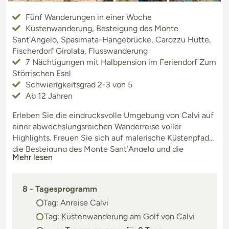
Fünf Wanderungen in einer Woche
Küstenwanderung, Besteigung des Monte
Sant'Angelo, Spasimata-Hängebrücke, Carozzu Hütte,
Fischerdorf Girolata, Flusswanderung
7 Nächtigungen mit Halbpension im Feriendorf Zum
Störrischen Esel
Schwierigkeitsgrad 2-3 von 5
Ab 12 Jahren
Erleben Sie die eindrucksvolle Umgebung von Calvi auf
einer abwechslungsreichen Wanderreise voller
Highlights. Freuen Sie sich auf malerische Küstenpfade,
die Besteigung des Monte Sant’Angelo und die
Mehr lesen
Überquerung der größten Hängebrücke Korsikas. Vom
Feriendorf Zum Störrischen Esel aus entdecken Sie
charmante Fischerdörfer, genießen beeindruckende
8 - Tagesprogramm
Landschaftspanoramen und die natürliche Schönheit d
1. Tag: Anreise Calvi
2. Tag: Küstenwanderung am Golf von Calvi