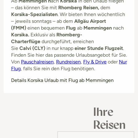
Ab
Memmingen n
ach
Korsika
in den Urlaub fliegen
– das können Sie mit
Rhomberg Reisen,
dem
Korsika-Spezialisten
. Wir bieten Ihnen wöchentlich
– jeweils sonntags – ab dem
Allgäu Airport
(FMM)
einen bequemen
Flug
ab
Memmingen
nach
Korsika.
Exklusiv als
Rhomberg-
Charterflüge
durchgeführt, erreichen
Sie
Calvi (CLY)
in nur knapp
einer Stunde Flugzeit
.
Finden Sie hier das passende Urlaubsangebot für Sie.
Von
Pauschalreisen
,
Rundreisen
,
Fly & Drive
oder
Nur
Flug
, falls Sie rein den Flug benötigen.
Details Korsika Urlaub mit Flug ab Memmingen
Ihre
Reisen