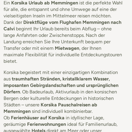
Ein
Korsika Urlaub ab Memmingen
ist die perfekte Wahl
für alle, die entspannt und ohne Umwege auf eine der
vielseitigsten Inseln im Mittelmeer reisen möchten.
Dank der
Direktflüge vom Flughafen Memmingen nach
Calvi
beginnt Ihr Urlaub bereits beim Abflug – ohne
lange Anfahrten oder Zwischenstopps. Nach der
Landung erreichen Sie Ihre Unterkunft bequem per
Transfer oder mit einem
Mietwagen
, der Ihnen
maximale Flexibilität für individuelle Entdeckungstouren
bietet.
Korsika begeistert mit einer einzigartigen Kombination
aus
traumhaften Stränden, kristallklarem Wasser,
imposanten Gebirgslandschaften und ursprünglichen
Dörfern
. Ob Badeurlaub, Aktivurlaub in den korsischen
Bergen oder kulturelle Entdeckungen in historischen
Städten – unsere
Korsika Pauschalreisen ab
Memmingen
sind individuell kombinierbar.
Ob
Ferienhäuser auf Korsika
in idyllischer Lage,
geräumige
Ferienwohnungen
ideal für Familienurlaub,
ausgewählte
Hotels
direkt am Meer oder unser