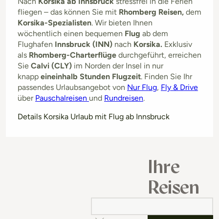
Nach
Korsika ab Innsbruck
stressfrei in die Ferien
fliegen – das können Sie mit
Rhomberg Reisen,
dem
Korsika-Spezialisten
. Wir bieten Ihnen
wöchentlich einen bequemen
Flug
ab dem
Flughafen
Innsbruck (INN)
nach
Korsika.
Exklusiv
als
Rhomberg-Charterflüge
durchgeführt, erreichen
Sie
Calvi (CLY)
im Norden der Insel
in nur
knapp
eineinhalb Stunden Flugzeit
. Finden Sie Ihr
passendes Urlaubsangebot von
Nur Flug
,
Fly & Drive
über
Pauschalreisen
und
Rundreisen
.
Details Korsika Urlaub mit Flug ab Innsbruck
Ihre
Reisen