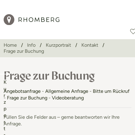
Home
Info
Kurzportrait
Kontakt
Frage zur Buchung
Reiseziele
Reisearten
Aktionen
Frage zur Buchung
K
u
Angebotsanfrage
-
Allgemeine Anfrage
-
Bitte um Rückruf
r
-
Frage zur Buchung
-
Videoberatung
z
p
o
Füllen Sie die Felder aus – gerne beantworten wir Ihre
r
Anfrage.
t