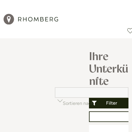
Reiseziele
Reisearten
Aktionen
Ihre
Unterkü
nfte
Filter
Sortieren nach
Beliebtheit (auf