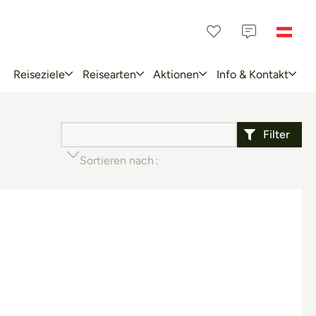
Reiseziele
Reisearten
Aktionen
Info & Kontakt
Filter
Sortieren nach
Beliebtheit (aufsteigend)