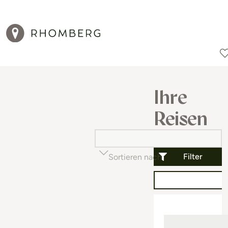
Reiseziele
Reisearten
Aktionen
Ihre
Reisen
Filter
Sortieren nach
Beliebtheit (auf