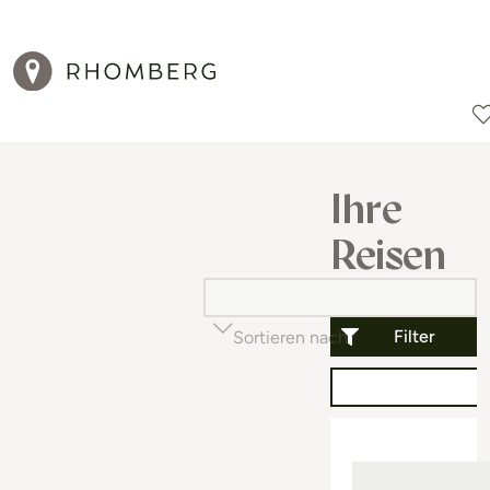
Reiseziele
Reisearten
Aktionen
Ihre
Reisen
Filter
Sortieren nach
Beliebtheit (auf