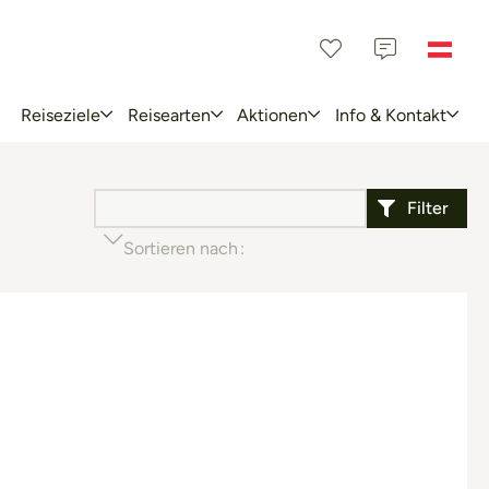
Reiseziele
Reisearten
Aktionen
Info & Kontakt
Filter
Sortieren nach
Beliebtheit (aufsteigend)