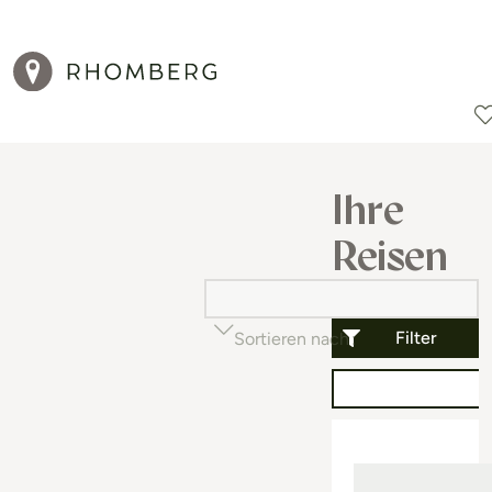
Reiseziele
Reisearten
Aktionen
Ihre
Reisen
Filter
Sortieren nach
Beliebtheit (auf