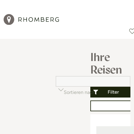
Reiseziele
Reisearten
Aktionen
Ihre
Reisen
Filter
Sortieren nach
Beliebtheit (auf