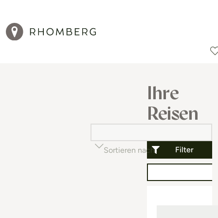
Reiseziele
Reisearten
Aktionen
Ihre
Reisen
Filter
Sortieren nach
Beliebtheit (auf