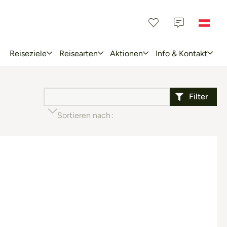
Reiseziele
Reisearten
Aktionen
Info & Kontakt
Filter
Sortieren nach
Beliebtheit (aufsteigend)