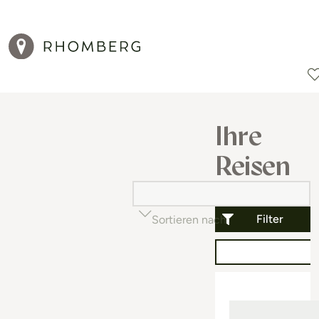
Reiseziele
Reisearten
Aktionen
Ihre
Reisen
Filter
Sortieren nach
Beliebtheit (auf