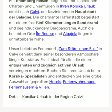
Mit
Rhomberg Reisen
fliegen Sie mit zahlreichen
Charter‑ und Linienflügen in
Ihren Korsika Urlaub
direkt nach
Calvi
, der faszinierenden
Hauptstadt
der Balagne
. Die charmante Hafenstadt begeistert
mit einem fast
fünf Kilometer langen Sandstrand
und beeindruckendem Bergpanorama. Auch die
beliebten Orte
Île‑Rousse
und
Algajola
liegen in
unmittelbarer Nähe.
Unser beliebtes Feriendorf
„Zum Störrischen Esel“
in
Calvi genießt dank seiner besonderen Atmosphäre
längst Kultstatus. Es ist ideal für alle, die einen
entspannten und zugleich aktiven Urlaub
verbringen möchten. Buchen Sie Ihren Urlaub beim
Korsika-Spezialisten
und entdecken Sie eine große
Auswahl an geprüften
Hotels
,
Ferienwohnungen
,
Ferienhäusern & Villen
.
Details Korsika-Urlaub in der Region Calvi