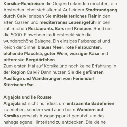
Korsika-Rundreisen
die Gegend erkunden möchten, ein
Abstecher lohnt sich allemal. Auf einem
Stadtrundgang
durch Calvi
erleben Sie
mittelalterliches Flair
in den
alten Gassen und
mediterranes Lebensgefühl
in den
zahlreichen
Restaurants, Bars
und
Kneipen.
Rund um
die 5000-Einwohnerstadt erstreckt sich die
wunderschöne Balagne. Ein einziges Farbenspiel und
Reich der Sinne:
blaues Meer, rote Felsbuchten,
blühende Macchia, guter Wein, würziger Käse
und
pittoreske Bergdörfchen
.
Zum ersten Mal auf Korsika und noch keine Erfahrung in
der
Region Calvi
? Dann nutzen Sie die
geführten
Ausflüge und Wanderungen vom Feriendorf
Störrischer
Esel.
Algajola und Ile Rousse
Algajola
ist nicht nur ideal, um
entspannte Badeferien
zu erleben, sondern wird auch beim
Wandern auf
Korsika
gerne als Ausgangspunkt genutzt, um das
nahegelegene Hinterland zu entdecken. Die kleine