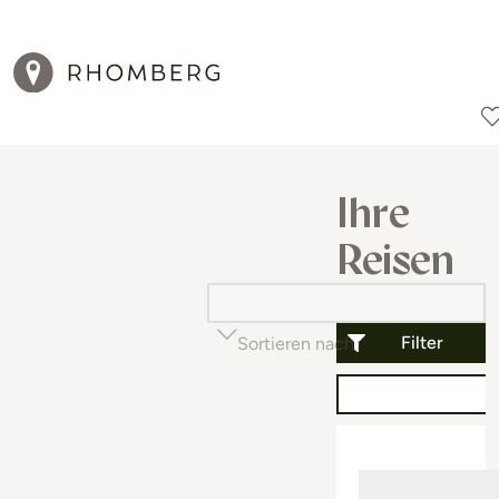
Reiseziele
Reisearten
Aktionen
Ihre
Reisen
Filter
Sortieren nach
Beliebtheit (auf