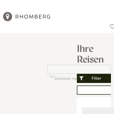
Reiseziele
Reisearten
Aktionen
Ihre
Reisen
Filter
Sortieren nach
Beliebtheit (auf