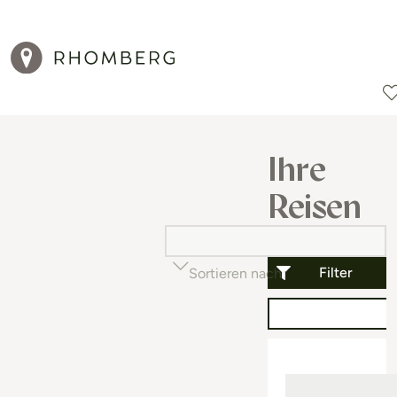
Reiseziele
Reisearten
Aktionen
Ihre
Reisen
Filter
Sortieren nach
Beliebtheit (auf