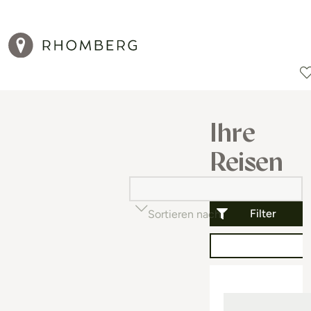
Reiseziele
Reisearten
Aktionen
Ihre
Reisen
Filter
Sortieren nach
Beliebtheit (auf