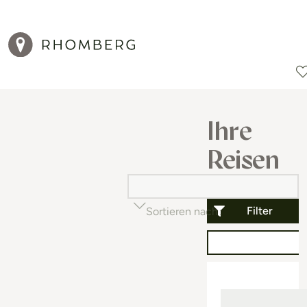
Reiseziele
Reisearten
Aktionen
Ihre
Reisen
Filter
Sortieren nach
Beliebtheit (auf