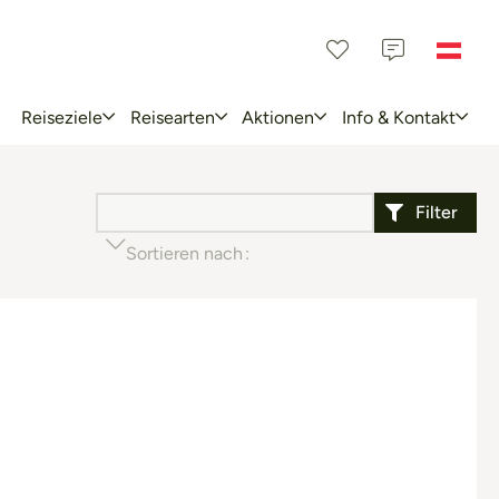
Reiseziele
Reisearten
Aktionen
Info & Kontakt
Filter
Sortieren nach
Beliebtheit (aufsteigend)