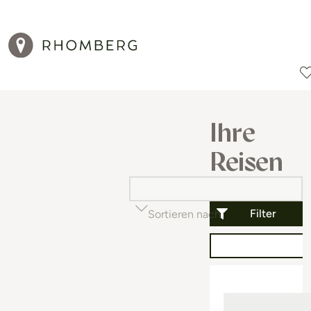
Reiseziele
Reisearten
Aktionen
Ihre
Reisen
Filter
Sortieren nach
Beliebtheit (auf