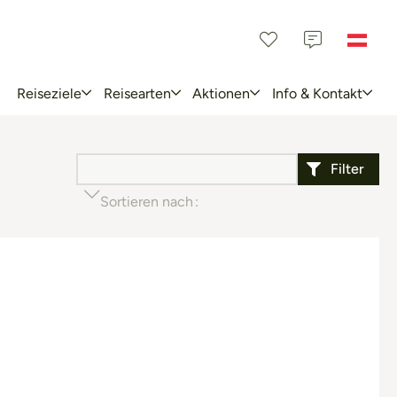
Reiseziele
Reisearten
Aktionen
Info & Kontakt
Filter
Sortieren nach
Beliebtheit (aufsteigend)