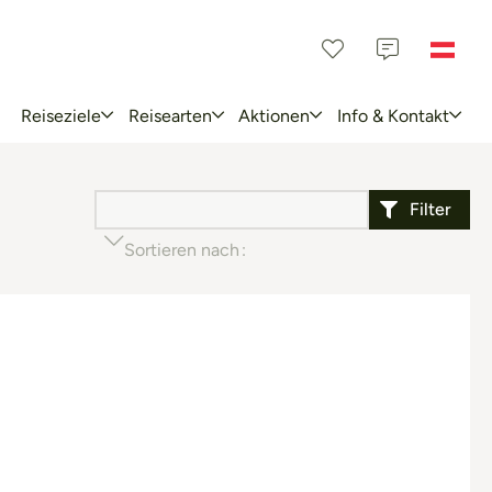
Reiseziele
Reisearten
Aktionen
Info & Kontakt
Filter
Sortieren nach
Beliebtheit (aufsteigend)