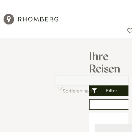
Reiseziele
Reisearten
Aktionen
Ihre
Reisen
Filter
Sortieren nach
Beliebtheit (auf