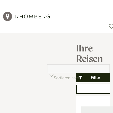
Reiseziele
Reisearten
Aktionen
Ihre
Reisen
Filter
Sortieren nach
Beliebtheit (auf