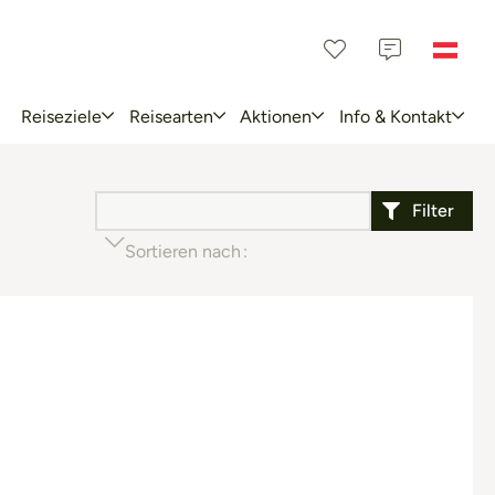
Reiseziele
Reisearten
Aktionen
Info & Kontakt
Filter
Sortieren nach
Beliebtheit (aufsteigend)