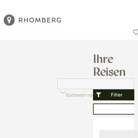
Reiseziele
Reisearten
Aktionen
Ihre
Reisen
Filter
Sortieren nach
Beliebtheit (auf