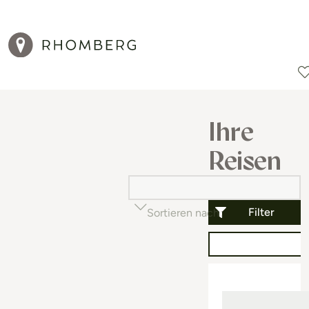
Reiseziele
Reisearten
Aktionen
Ihre
Reisen
Filter
Sortieren nach
Beliebtheit (auf