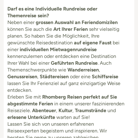
Darf es eine Individuelle Rundreise oder
Themenreise sein?
Neben einer
grossen Auswahl an Feriendomizilen
können Sie auch die
Art Ihrer Ferien
sehr vielseitig
planen. So haben Sie die Möglichkeit, Ihre
gewünschte Reisedestination
auf eigene Faust
bei
einer
individuellen Mietwagenrundreise
kennenzulernen oder entdecken eine Destination
Ihrer Wahl bei einer
Geführten Rundreise
. Auch
Themenschwerpunkte wie
Wanderreisen
,
Genussreisen
,
Städtereisen
oder eine
Schiffsreise
lassen Sie Ihr Ferienziel auf ganz einzigartige Weise
entdecken.
Erleben Sie mit
Rhomberg Reisen perfekt auf Sie
abgestimmte Ferien
in einem unserer faszinierenden
Reiseziele.
Abenteuer
,
Kultur
,
Traumstrände
und
erlesene Unterkünfte
warten auf Sie!
Lassen Sie sich von unseren erfahrenen
Reiseexperten begeistern und inspirieren. Wir
beraten Sie gerne zu unseren zahlreichen