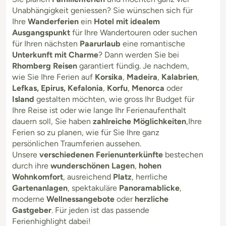
Unabhängigkeit geniessen? Sie wünschen sich für
Ihre
Wanderferien
ein
Hotel mit idealem
Ausgangspunkt
für Ihre Wandertouren oder suchen
für Ihren nächsten
Paarurlaub
eine romantische
Unterkunft mit Charme
? Dann werden Sie bei
Rhomberg Reisen
garantiert fündig. Je nachdem,
wie Sie Ihre Ferien auf
Korsika
,
Madeira
,
Kalabrien
,
Lefkas, Epirus, Kefalonia
,
Korfu
,
Menorca
oder
Island
gestalten möchten, wie gross Ihr Budget für
Ihre Reise ist oder wie lange Ihr Ferienaufenthalt
dauern soll, Sie haben
zahlreiche Möglichkeiten
,Ihre
Ferien so zu planen, wie für Sie Ihre ganz
persönlichen Traumferien aussehen.
Unsere
verschiedenen Ferienunterkünfte
bestechen
durch ihre
wunderschönen Lagen
,
hohen
Wohnkomfort
, ausreichend
Platz
, herrliche
Gartenanlagen
, spektakuläre
Panoramablicke
,
moderne
Wellnessangebote
oder
herzliche
Gastgeber
. Für jeden ist das passende
Ferienhighlight dabei!