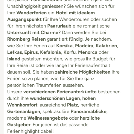
Unabhängigkeit geniessen? Sie wünschen sich für
Ihre
Wanderferien
ein
Hotel mit idealem
Ausgangspunkt
für Ihre Wandertouren oder suchen
für Ihren nächsten
Paarurlaub
eine romantische
Unterkunft mit Charme
? Dann werden Sie bei
Rhomberg Reisen
garantiert fündig. Je nachdem,
wie Sie Ihre Ferien auf
Korsika
,
Madeira
,
Kalabrien
,
Lefkas, Epirus, Kefalonia
,
Korfu
,
Menorca
oder
Island
gestalten möchten, wie gross Ihr Budget für
Ihre Reise ist oder wie lange Ihr Ferienaufenthalt
dauern soll, Sie haben
zahlreiche Möglichkeiten
,Ihre
Ferien so zu planen, wie für Sie Ihre ganz
persönlichen Traumferien aussehen.
Unsere
verschiedenen Ferienunterkünfte
bestechen
durch ihre
wunderschönen Lagen
,
hohen
Wohnkomfort
, ausreichend
Platz
, herrliche
Gartenanlagen
, spektakuläre
Panoramablicke
,
moderne
Wellnessangebote
oder
herzliche
Gastgeber
. Für jeden ist das passende
Ferienhighlight dabei!