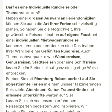
Darf es eine Individuelle Rundreise oder
Themenreise sein?
Neben einer
grossen Auswahl an Feriendomizilen
können Sie auch die
Art Ihrer Ferien
sehr vielseitig
planen. So haben Sie die Möglichkeit, Ihre
gewünschte Reisedestination
auf eigene Faust
bei
einer
individuellen Mietwagenrundreise
kennenzulernen oder entdecken eine Destination
Ihrer Wahl bei einer
Geführten Rundreise
. Auch
Themenschwerpunkte wie
Wanderreisen
,
Genussreisen
,
Städtereisen
oder eine
Schiffsreise
lassen Sie Ihr Ferienziel auf ganz einzigartige Weise
entdecken.
Erleben Sie mit
Rhomberg Reisen perfekt auf Sie
abgestimmte Ferien
in einem unserer faszinierenden
Reiseziele.
Abenteuer
,
Kultur
,
Traumstrände
und
erlesene Unterkünfte
warten auf Sie!
Lassen Sie sich von unseren erfahrenen
Reiseexperten begeistern und inspirieren. Wir
beraten Sie gerne zu unseren zahlreichen