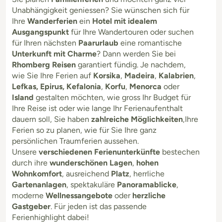
Unabhängigkeit geniessen? Sie wünschen sich für
Ihre
Wanderferien
ein
Hotel mit idealem
Ausgangspunkt
für Ihre Wandertouren oder suchen
für Ihren nächsten
Paarurlaub
eine romantische
Unterkunft mit Charme
? Dann werden Sie bei
Rhomberg Reisen
garantiert fündig. Je nachdem,
wie Sie Ihre Ferien auf
Korsika
,
Madeira
,
Kalabrien
,
Lefkas, Epirus, Kefalonia
,
Korfu
,
Menorca
oder
Island
gestalten möchten, wie gross Ihr Budget für
Ihre Reise ist oder wie lange Ihr Ferienaufenthalt
dauern soll, Sie haben
zahlreiche Möglichkeiten
,Ihre
Ferien so zu planen, wie für Sie Ihre ganz
persönlichen Traumferien aussehen.
Unsere
verschiedenen Ferienunterkünfte
bestechen
durch ihre
wunderschönen Lagen
,
hohen
Wohnkomfort
, ausreichend
Platz
, herrliche
Gartenanlagen
, spektakuläre
Panoramablicke
,
moderne
Wellnessangebote
oder
herzliche
Gastgeber
. Für jeden ist das passende
Ferienhighlight dabei!