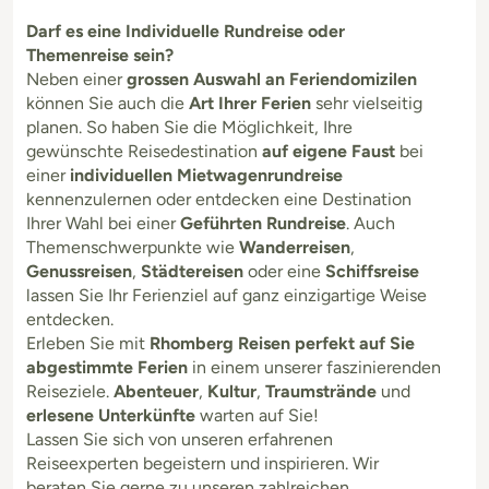
Darf es eine Individuelle Rundreise oder
Themenreise sein?
Neben einer
grossen Auswahl an Feriendomizilen
können Sie auch die
Art Ihrer Ferien
sehr vielseitig
planen. So haben Sie die Möglichkeit, Ihre
gewünschte Reisedestination
auf eigene Faust
bei
einer
individuellen Mietwagenrundreise
kennenzulernen oder entdecken eine Destination
Ihrer Wahl bei einer
Geführten Rundreise
. Auch
Themenschwerpunkte wie
Wanderreisen
,
Genussreisen
,
Städtereisen
oder eine
Schiffsreise
lassen Sie Ihr Ferienziel auf ganz einzigartige Weise
entdecken.
Erleben Sie mit
Rhomberg Reisen perfekt auf Sie
abgestimmte Ferien
in einem unserer faszinierenden
Reiseziele.
Abenteuer
,
Kultur
,
Traumstrände
und
erlesene Unterkünfte
warten auf Sie!
Lassen Sie sich von unseren erfahrenen
Reiseexperten begeistern und inspirieren. Wir
beraten Sie gerne zu unseren zahlreichen