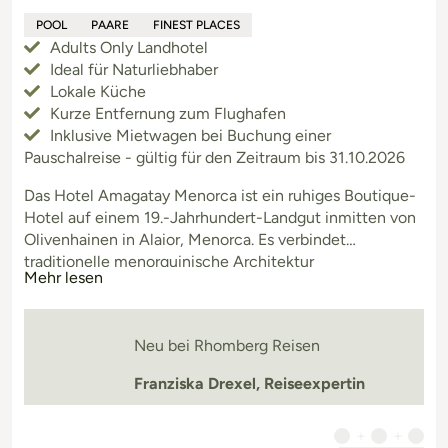
POOL
PAARE
FINEST PLACES
Adults Only Landhotel
Ideal für Naturliebhaber
Lokale Küche
Kurze Entfernung zum Flughafen
Inklusive Mietwagen bei Buchung einer
Pauschalreise - gültig für den Zeitraum bis 31.10.2026
Das Hotel Amagatay Menorca ist ein ruhiges Boutique-
Hotel auf einem 19.-Jahrhundert-Landgut inmitten von
Olivenhainen in Alaior, Menorca. Es verbindet
traditionelle menorquinische Architektur
Mehr lesen
(Trockenmauern, Holzdecken) mit einem modernen,
minimalistischen Design und luxuriösem Komfort. Mit
nur 20 individuell gestalteten Suiten bietet das Hotel
Neu bei Rhomberg Reisen
eine sehr private und entspannte Atmosphäre – perfekt
Franziska Drexel, Reiseexpertin