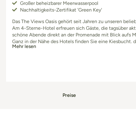
Großer beheizbarer Meerwasserpool
Nachhaltigkeits-Zertifikat 'Green Key'
Das The Views Oasis gehört seit Jahren zu unseren belie
Am 4-Sterne-Hotel erfreuen sich Gäste, die tagsüber akt
schöne Abende direkt an der Promenade mit Blick aufs 
Ganz in der Nähe des Hotels finden Sie eine Kiesbucht, 
Mehr lesen
ist. Diese liegt direkt an der Fußgängerpromenade, am ö
Preise