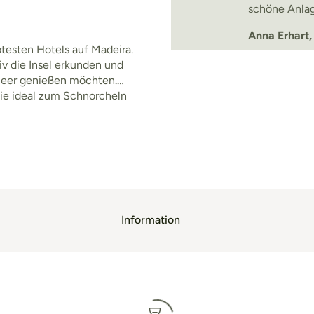
schöne Anlag
Anna Erhart,
btesten Hotels auf Madeira.
iv die Insel erkunden und
Meer genießen möchten.
die ideal zum Schnorcheln
stlichen Ende von Canico
Information