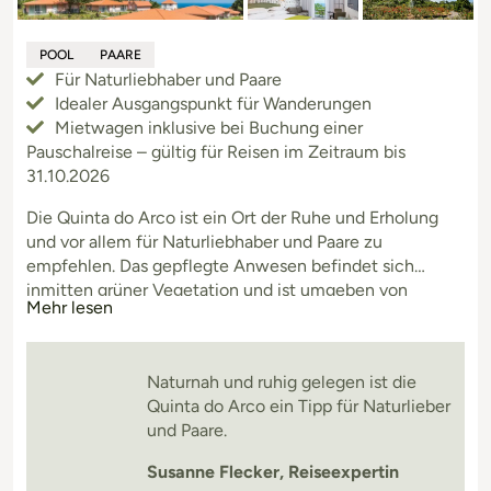
POOL
PAARE
Für Naturliebhaber und Paare
Idealer Ausgangspunkt für Wanderungen
Mietwagen inklusive bei Buchung einer
Pauschalreise – gültig für Reisen im Zeitraum bis
31.10.2026
Die Quinta do Arco ist ein Ort der Ruhe und Erholung
und vor allem für Naturliebhaber und Paare zu
empfehlen. Das gepflegte Anwesen befindet sich
inmitten grüner Vegetation und ist umgeben von
Mehr lesen
Bergen und Lorbeerwäldern. Das Feriendomizil ist ideal
für Wanderer, denn viele schöne Wanderwege und
Ausflugsziele liegen in der Umgebung. Der schöne
Naturnah und ruhig gelegen ist die
Rosengarten mit über 1.700 verschiedenen Arten ist auf
Quinta do Arco ein Tipp für Naturlieber
d
und Paare.
Susanne Flecker, Reiseexpertin