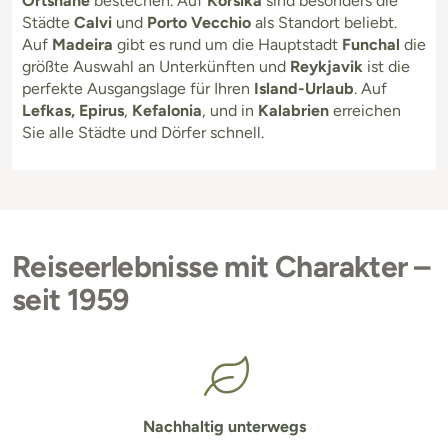
Ortsnähe
bestechen. Auf
Korsika
sind besonders die
Städte
Calvi
und
Porto Vecchio
als Standort beliebt.
Auf
Madeira
gibt es rund um die Hauptstadt
Funchal
die
größte Auswahl an Unterkünften und
Reykjavik
ist die
perfekte Ausgangslage für Ihren
Island-Urlaub
. Auf
Lefkas, Epirus
,
Kefalonia
, und in
Kalabrien
erreichen
Sie alle Städte und Dörfer schnell.
Reiseerlebnisse mit Charakter –
seit 1959
Nachhaltig unterwegs