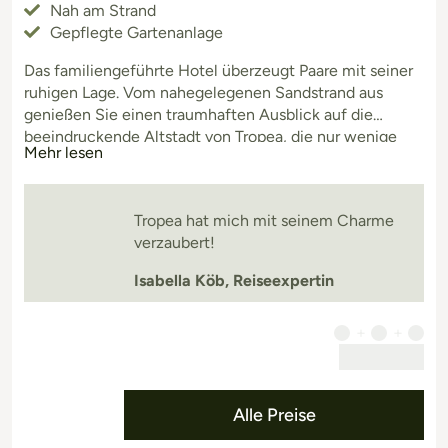
Nah am Strand
Gepflegte Gartenanlage
Das familiengeführte Hotel überzeugt Paare mit seiner
ruhigen Lage. Vom nahegelegenen Sandstrand aus
genießen Sie einen traumhaften Ausblick auf die
beeindruckende Altstadt von Tropea, die nur wenige
Mehr lesen
Kilometer entfernt liegt. Am einladenden Poolbereich
mit Blick in den Garten können Sie so richtig
entspannen und die Seele baumeln lassen. Für aktive
Tropea hat mich mit seinem Charme
Urlauber bietet das Hotel die perfekte Ausgangsla
verzaubert!
Isabella Köb, Reiseexpertin
Alle Preise