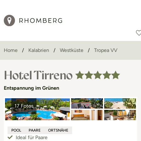
Home
Kalabrien
Westküste
Tropea VV
Reiseziele
Reisearten
Aktionen
Hotel Tirreno
Entspannung im Grünen
17 Fotos
POOL
PAARE
ORTSNÄHE
Ideal für Paare