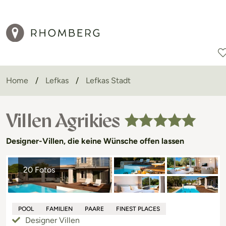
Home
Lefkas
Lefkas Stadt
Reiseziele
Reisearten
Aktionen
Villen Agrikies
Designer-Villen, die keine Wünsche offen lassen
20 Fotos
POOL
FAMILIEN
PAARE
FINEST PLACES
Kinder reisen ab € 149
Designer Villen