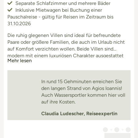
Separate Schlafzimmer und mehrere Bäder
Inklusive Mietwagen bei Buchung einer
Pauschalreise - gültig für Reisen im Zeitraum bis
31.10.2026
Die ruhig glegenen Villen sind ideal für befreundete
Paare oder größere Familien, die auch im Urlaub nicht
auf Komfort verzichten wollen. Beide Villen sind
modern mit einem luxuriösen Charakter ausgestattet
Mehr lesen
und haben mehrere Schlafzimmer und Bäder. Auf der
großzügigen Terrasse gibt es mehrere
Sitzmöglichkeiten, eine schattige Pergola und das
In rund 15 Gehminuten erreichen Sie
Highlight: jeweils einen Privatpool! Lefkas-Stadt ist nu
den langen Strand von Agios Ioannis!
Auch Wassersportler kommen hier voll
auf ihre Kosten.
Claudia Ludescher, Reiseexpertin