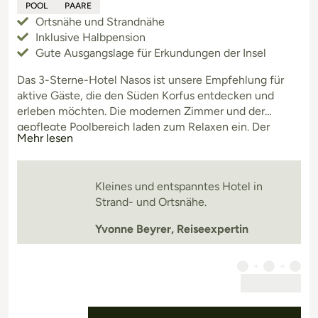
POOL
PAARE
Ortsnähe und Strandnähe
Inklusive Halbpension
Gute Ausgangslage für Erkundungen der Insel
Das 3-Sterne-Hotel Nasos ist unsere Empfehlung für
aktive Gäste, die den Süden Korfus entdecken und
erleben möchten. Die modernen Zimmer und der
gepflegte Poolbereich laden zum Relaxen ein. Der
Mehr lesen
Strand von Moraitika und seine Strand-Restaurants sind
fußläufig erreichbar.
Kleines und entspanntes Hotel in
Strand- und Ortsnähe.
Yvonne Beyrer, Reiseexpertin